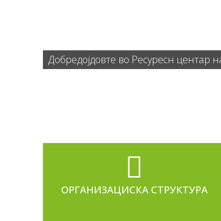
Добредојдовте во Ресуресн центар н
ОРГАНИЗАЦИСКА СТРУКТУРА