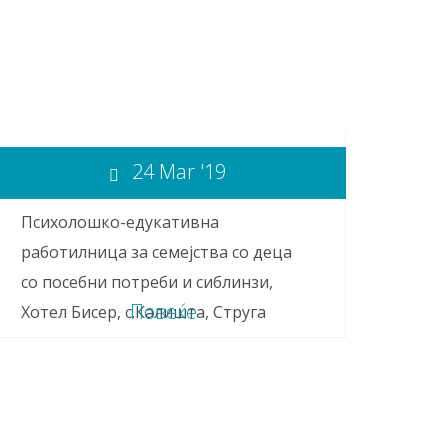
24 Mar '19
Психолошко-едукативна
работилница за семејства со деца
со посебни потреби и сиблинзи,
Повеќе
Хотел Бисер, с.Калишта, Струга