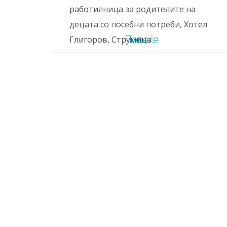
работилница за родителитe на
децата со посебни потреби, Хотел
Повеќе
Глигоров, Струмица