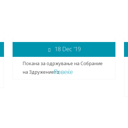
18 Dec '19
Покана за одржување на Собрание
Повеќе
на Здружението