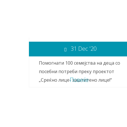
31 Dec '20
Помогнати 100 семејства на деца со
посебни потреби преку проектот
Повеќе
„Среќно лице- заштитено лице!“