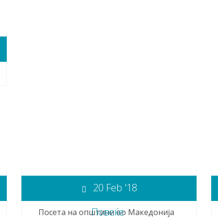
20 Feb '18
Повеќе
Посета на општини во Македонија