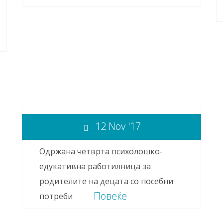
12 Nov '17
Одржана четврта психолошко-
едукативна работилница за
родителите на децата со посебни
Повеќе
потреби