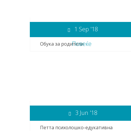
1 Sep '18
Повеќе
Обука за родители
3 Jun '18
Петта психолошко-едукативна