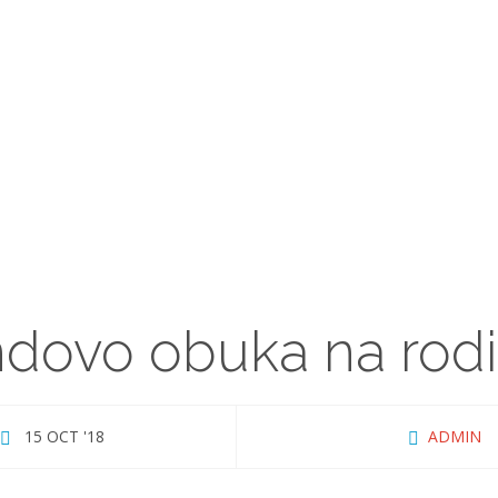
VALANDOVO OBUKA N
dovo obuka na rodit
15 OCT '18
ADMIN