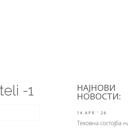
A RODITELI -1
НАЈНОВИ
eli -1
НОВОСТИ:
14 APR '
26
Тековна состојба н