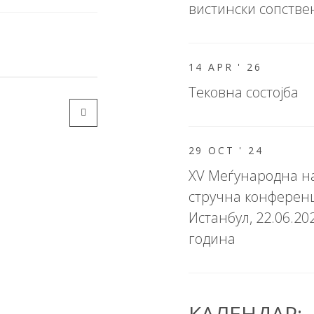
вистински сопств
14 APR '
26
Тековна состојба
29 OCT '
24
XV Меѓународна н
стручна конферен
Истанбул, 22.06.20
година
КАЛЕНДАР: