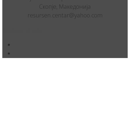
Скопје, Македонија
resursen.centar@yahoo.com
Следете нè: