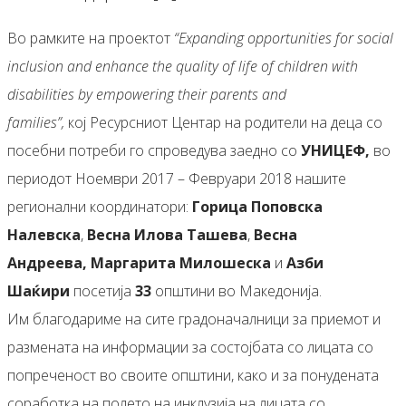
Во рамките на проектот
“Expanding opportunities for social
inclusion and enhance the quality of life of children with
disabilities by empowering their parents and
families”,
кој Ресурсниот Центар на родители на деца со
посебни потреби го спроведува заедно со
УНИЦЕФ
,
во
периодот Ноември 2017 – Февруари 2018 нашите
регионални координатори:
Горица Поповска
Налевска
,
Весна Илова Ташева
,
Весна
Андреева,
Маргарита Милошеска
и
Азби
Шаќири
посетија
33
општини во Македонија.
Им благодариме на сите градоначалници за приемот и
размената на информации за состојбата со лицата со
попреченост во своите општини, како и за понудената
соработка на полето на инклузија на лицата со