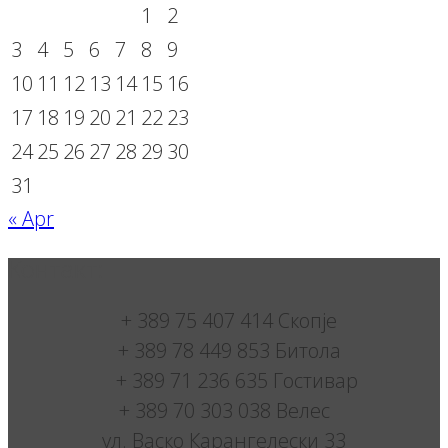
1
2
3
4
5
6
7
8
9
10
11
12
13
14
15
16
17
18
19
20
21
22
23
24
25
26
27
28
29
30
31
« Apr
Контакт:
+ 389 75 407 414 Скопје
+ 389 78 449 853 Битола
+ 389 71 236 635 Гостивар
+ 389 70 303 038 Велес
ул. Васко Карангелески 33