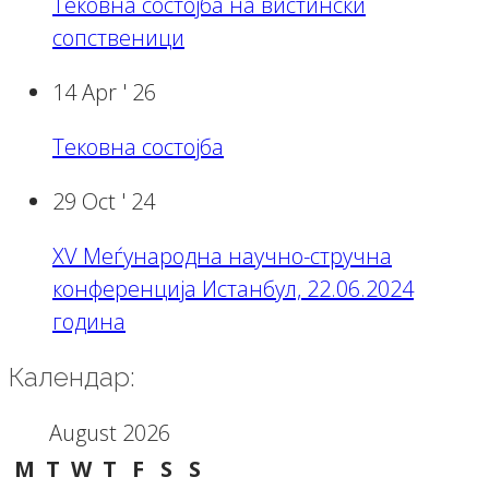
Тековна состојба на вистински
сопственици
14 Apr '
26
Тековна состојба
29 Oct '
24
XV Меѓународна научно-стручна
конференција Истанбул, 22.06.2024
година
Календар:
August 2026
M
T
W
T
F
S
S