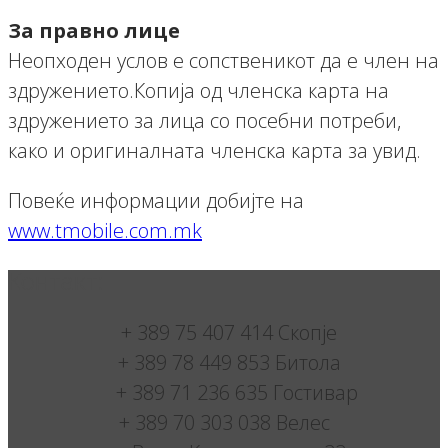
За правно лице
Неопходен услов е сопственикот да е член на
здружението.Копија од членска карта на
здружението за лица со посебни потреби,
како и оригиналната членска карта за увид.
Повеќе информации добијте на
www.tmobile.com.mk
Контакт:
+ 389 75 407 414 Скопје
+ 389 78 449 853 Битола
+ 389 71 236 635 Гостивар
+ 389 70 303 038 Велес