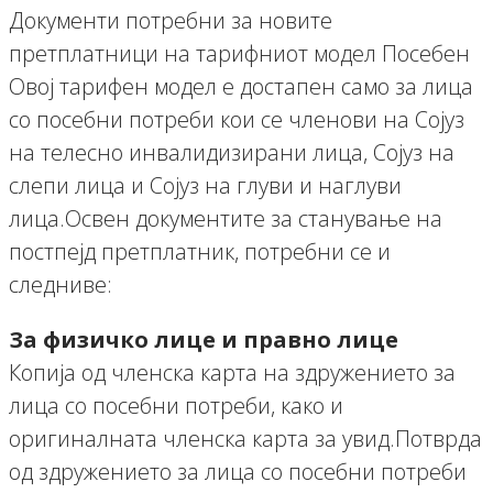
Документи потребни за новите
претплатници на тарифниот модел Посебен
Овој тарифен модел е достапен само за лица
со посебни потреби кои се членови на Сојуз
на телесно инвалидизирани лица, Сојуз на
слепи лица и Сојуз на глуви и наглуви
лица.Освен документите за станување на
постпејд претплатник, потребни се и
следниве:
За физичко лицe и правно лице
Копија од членска карта на здружението за
лица со посебни потреби, како и
оригиналната членска карта за увид.Потврда
од здружението за лица со посебни потреби