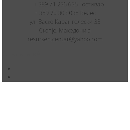
+ 389 71 236 635 Гостивар
+ 389 70 303 038 Велес
ул. Васко Карангелески 33
Скопје, Македонија
resursen.centar@yahoo.com
Следете нè: