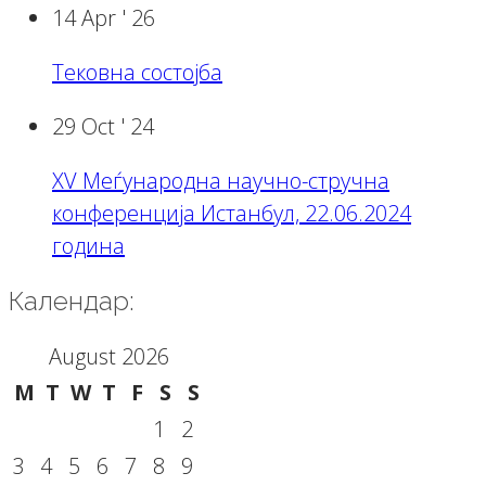
14 Apr '
26
Тековна состојба
29 Oct '
24
XV Меѓународна научно-стручна
конференција Истанбул, 22.06.2024
година
Календар:
August 2026
M
T
W
T
F
S
S
1
2
3
4
5
6
7
8
9