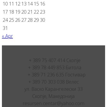
10
11
12
13
14
15
16
17
18
19
20
21
22
23
24
25
26
27
28
29
30
31
« Apr
Контакт:
+ 389 75 407 414 Скопје
+ 389 78 449 853 Битола
+ 389 71 236 635 Гостивар
+ 389 70 303 038 Велес
ул. Васко Карангелески 33
Скопје, Македонија
resursen.centar@yahoo.com