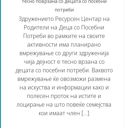
тесно поврзана со децата со посебни
потреби
Здружението Ресурсен Центар на
Родители на Деца со Посебни
Потреби во рамките на своите
активности има планирано
вмрежување со други здруженија
чија дејност е тесно врзана со
децата со посебни потреби. Ваквото
вмрежување ќе овозможи размена
на искуства и информации како и
полесен проток на истите и
лоцирање на што повеќе семејства
кои имаат член […]