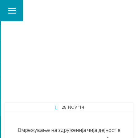
MONTH:
NOVEMBER 2014
28 NOV '14
Вмрежување на здруженија чија дејност е