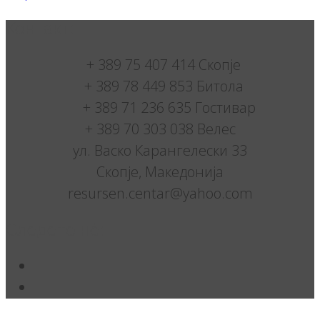
Контакт:
+ 389 75 407 414 Скопје
+ 389 78 449 853 Битола
+ 389 71 236 635 Гостивар
+ 389 70 303 038 Велес
ул. Васко Карангелески 33
Скопје, Македонија
resursen.centar@yahoo.com
Следете нè: