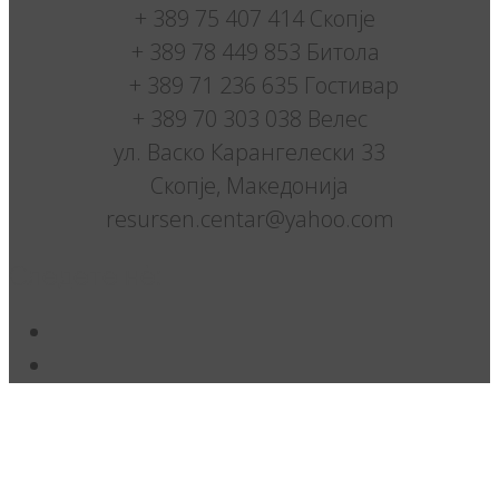
+ 389 75 407 414 Скопје
+ 389 78 449 853 Битола
+ 389 71 236 635 Гостивар
+ 389 70 303 038 Велес
ул. Васко Карангелески 33
Скопје, Македонија
resursen.centar@yahoo.com
Следете нè: