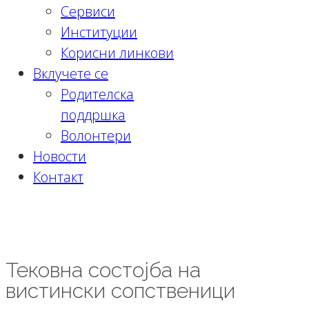
Сервиси
Институции
Корисни линкови
Вклучете се
Родителска
поддршка
Волонтери
Новости
Контакт
Тековна состојба на вистински
сопственици
Тековна состојба на
вистински сопственици