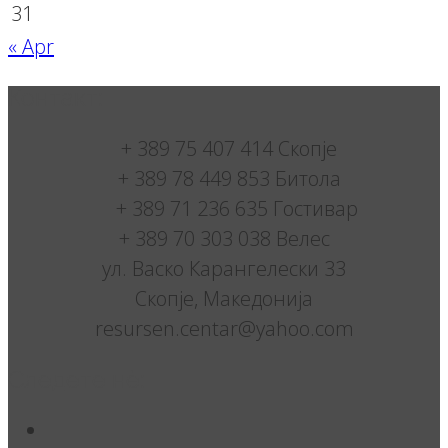
31
« Apr
Контакт:
+ 389 75 407 414 Скопје
+ 389 78 449 853 Битола
+ 389 71 236 635 Гостивар
+ 389 70 303 038 Велес
ул. Васко Карангелески 33
Скопје, Македонија
resursen.centar@yahoo.com
Следете нè: