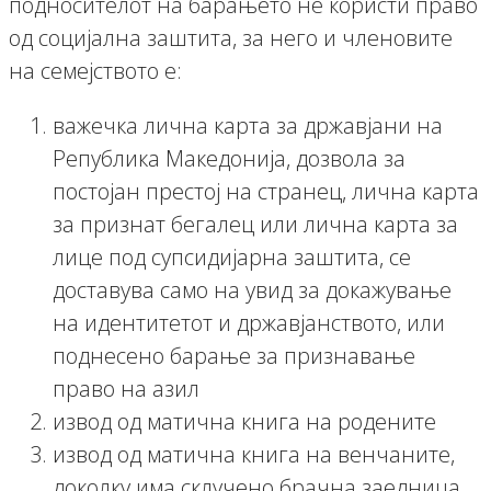
подносителот на барањето не користи право
од социјална заштита, за него и членовите
на семејството е:
важечка лична карта за државјани на
Република Македонија, дозвола за
постојан престој на странец, лична карта
за признат бегалец или лична карта за
лице под супсидијарна заштита, се
доставува само на увид за докажување
на идентитетот и државјанството, или
поднесено барање за признавање
право на азил
извод од матична книга на родените
извод од матична книга на венчаните,
доколку има склучено брачна заедница