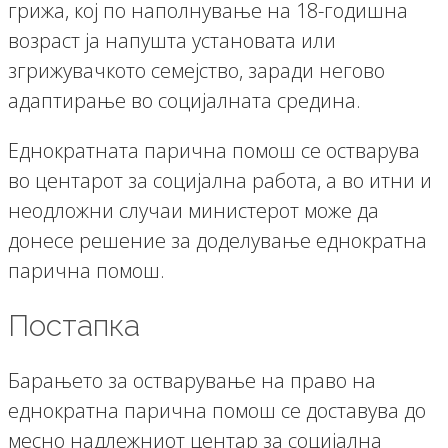
грижа, кој по наполнување на 18-годишна
возраст ја напушта установата или
згрижувачкото семејство, заради негово
адаптирање во социјалната средина.
Еднократната парична помош се остварува
во центарот за социјална работа, а во итни и
неодложни случаи министерот може да
донесе решение за доделување еднократна
парична помош.
Постапка
Барањето за остварување на право на
еднократна парична помош се доставува до
месно надлежниот центар за социјална