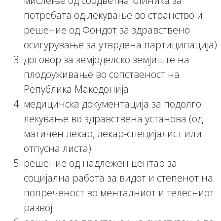
мислење од соодветна клиника за
потребата од лекување во странство и
решение од Фондот за здравствено
осигурување за утврдена партиципација)
договор за земјоделско земјиште на
плодоуживање во сопственост на
Република Македонија
медицинска документација за подолго
лекување во здравствена установа (од
матичен лекар, лекар-специјалист или
отпусна листа)
решение од надлежен центар за
социјална работа за видот и степенот на
попреченост во менталниот и телесниот
развој