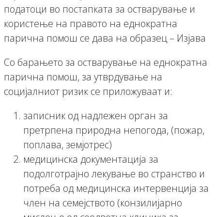
податоци во постапката за остварување и
користење на правото на еднократна
парична помош се дава на образец – Изјава
Со барањето за остварување на еднократна
парична помош, за утврдување на
социјалниот ризик се приложуваат и:
записник од надлежен орган за
претрпена природна непогода, (пожар,
поплава, земјотрес)
медицинска документација за
подолготрајно лекување во странство и
потреба од медицинска интервенција за
член на семејството (конзилијарно