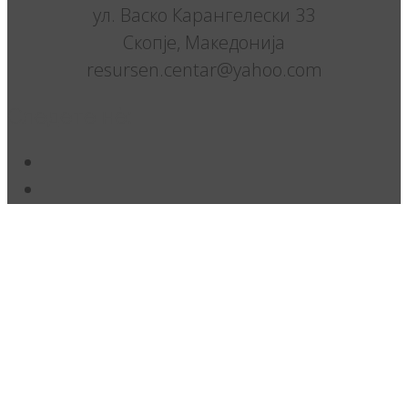
ул. Васко Карангелески 33
Скопје, Македонија
resursen.centar@yahoo.com
Следете нè: