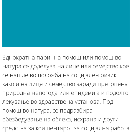
Информации
Права достапни од правни лица
Еднократна парична помош или помош во натура се
доделува на лице или семејство кое се нашле во
положба на социјален ризик
Еднократна парична помош или помош во
натура се доделува на лице или семејство кое
се нашле во положба на социјален ризик,
како и на лице и семејство заради претрпена
природна непогода или епидемија и подолго
лекување во здравствена установа. Под
помош во натура, се подразбира
обезбедување на облека, исхрана и други
средства за кои центарот за социјална работа