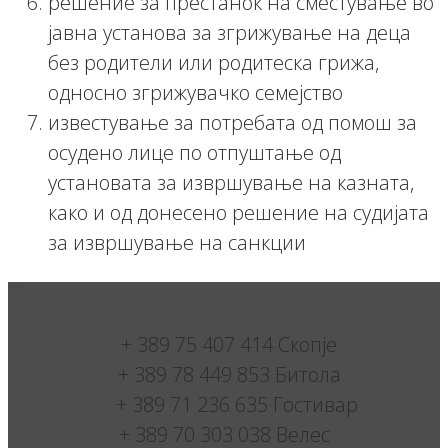
решение за престанок на сместување во
јавна установа за згрижување на деца
без родители или родитеска грижа,
односно згрижувачко семејство
известување за потребата од помош за
осудено лице по отпуштање од
установата за извршување на казната,
како и од донесено решение на судијата
за извршување на санкции
Контакт:
+ 389 75 407 414 Скопје
+ 389 78 449 853 Битола
+ 389 71 236 635 Гостивар
+ 389 70 303 038 Велес