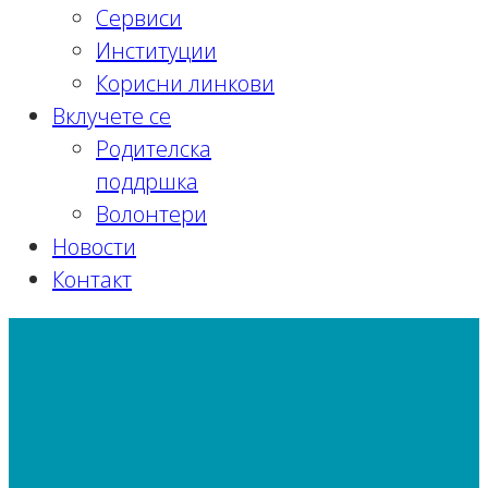
Сервиси
Институции
Корисни линкови
Вклучете се
Родителска
поддршка
Волонтери
Новости
Контакт
Еднократна парична помош или
помош во натура се доделува на
лице или семејство кое се нашле во
положба на социјален ризик
Почетна