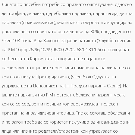
Лицата со посебни потреби со признато оштетување, односно
дистрофија, дијализа, церебрална парализа, параплегија, детска
парализа (полиомиелитис), мултиплекс склероза и ампутација на
рака или нога со признато оштетување од 80%, предвидени со
Член 108 Точка 8 од Законот за јавни патишта (“Службен весник
на Р.М.” број 26/96;40/99;96/00;29/02;68/04;31/06) се стекнуваат
со бесплатна Картичката за користење на јавните
паркиралишта и јавните површини наменети за паркирање со
кои стопанисува Претпријатието, (член 6 од Одлуката за
утврдување на Ценовникот на Ј.П. Градски паркинг- Скопје). На
јавните паркинзи низ Р.М постојат обележани паркинг места
кои се со соодветни позиции кои овозможуваат полесен
пристап на инвалидизираните лица. Тие се секогаш обележани
и по закон треба да се користат исклучиво од инвалидизирани
лица или нивните родители/старатели кои управуваат со