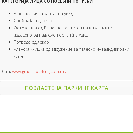
КАТЕГОРИЈА ЛИЦА СО ПОСЕБНИ ПОТРЕБИ
Важечка лична карта- на увид
Сообраќајна дозвола
Фотокопија од Решение за степен на инвалидитет
издадено од надлежен орган (на увид)
Потврда од лекар
Членска книшка од здружение за телесно инвалидизирани
лица
Линк
www.gradskiparking.com.mk
ПОВЛАСТЕНА ПАРКИНГ КАРТА