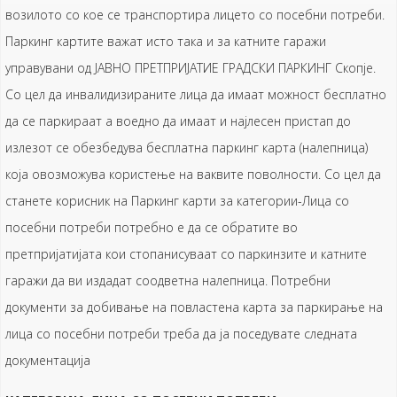
возилото со кое се транспортира лицето со посебни потреби.
Паркинг картите важат исто така и за катните гаражи
управувани од ЈАВНО ПРЕТПРИЈАТИЕ ГРАДСКИ ПАРКИНГ Скопје.
Со цел да инвалидизираните лица да имаат можност бесплатно
да се паркираат а воедно да имаат и најлесен пристап до
излезот се обезбедува бесплатна паркинг карта (налепница)
која овозможува користење на ваквите поволности. Со цел да
станете корисник на Паркинг карти за категории-Лица со
посебни потреби потребно е да се обратите во
претпријатијата кои стопанисуваат со паркинзите и катните
гаражи да ви издадат соодветна налепница. Потребни
документи за добивање на повластена карта за паркирање на
лица со посебни потреби треба да ја поседувате следната
документација