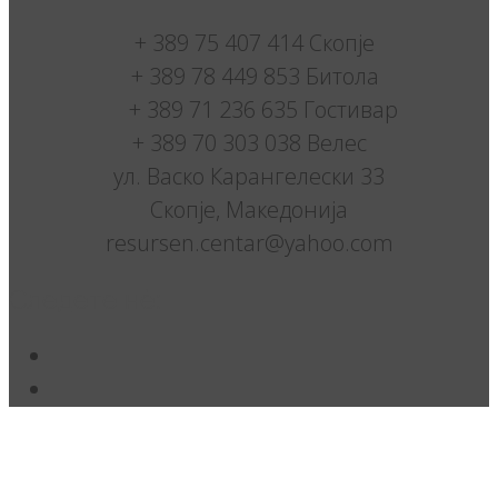
+ 389 75 407 414 Скопје
+ 389 78 449 853 Битола
+ 389 71 236 635 Гостивар
+ 389 70 303 038 Велес
ул. Васко Карангелески 33
Скопје, Македонија
resursen.centar@yahoo.com
Следете нè: