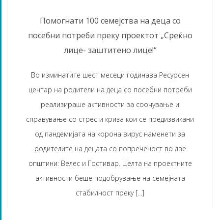
Помогнати 100 семејства на деца со
посебни потреби преку проектот „Среќно
лице- заштитено лице!“
Во изминатите шест месеци годинава Ресурсен
центар на родители на деца со посебни потреби
реализираше активности за соочување и
справување со стрес и криза кои се предизвикани
од пандемијата на корона вирус наменети за
родителите на децата со попреченост во две
општини: Велес и Гостивар. Целта на проектните
активности беше подобрување на семејната
стабилност преку […]