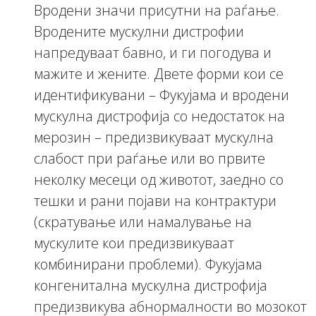
Вродени значи присутни на раѓање.
Вродените мускулни дистрофии
напредуваат бавно, и ги погодува и
мажите и жените. Двете форми кои се
идентификувани – Фукујама и вродени
мускулна дистрофија со недостаток на
мерозин – предизвикуваат мускулна
слабост при раѓање или во првите
неколку месеци од животот, заедно со
тешки и рани појави на контрактури
(скратување или намалување на
мускулите кои предизвикуваат
комбинирани проблеми). Фукујама
конгенитална мускулна дистрофија
предизвикува абнормалности во мозокот