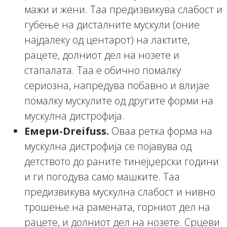
мажи и жени. Таа предизвикува слабост и
губење на дисталните мускули (оние
најдалеку од центарот) на лактите,
рацете, долниот дел на нозете и
стапалата. Таа е обично помалку
сериозна, напредува побавно и влијае
помалку мускулите од другите форми на
мускулна дистрофија.
Емери-Dreifuss.
Оваа ретка форма на
мускулна дистрофија се појавува од
детството до раните тинејџерски години
и ги погодува само машките. Таа
предизвикува мускулна слабост и нивно
трошење на рамената, горниот дел на
рацете, и долниот дел на нозете. Срцеви