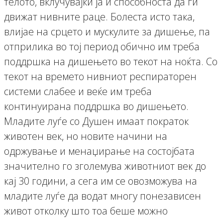
телото, вклучувајќи ја и способноста да ги
движат нивните раце. Болеста исто така,
влијае на срцето и мускулите за дишење, па
отприлика во тој период обично им треба
поддршка на дишењето во текот на ноќта. Со
текот на времето нивниот респираторен
системи слабее и веќе им треба
континуирана поддршка во дишењето.
Младите луѓе со Душен имаат пократок
животен век, но новите начини на
одржување и менаџирање на состојбата
значително го зголемува животниот век до
кај 30 години, а сега им се овозможува на
младите луѓе да водат многу понезависен
живот отколку што тоа беше можно