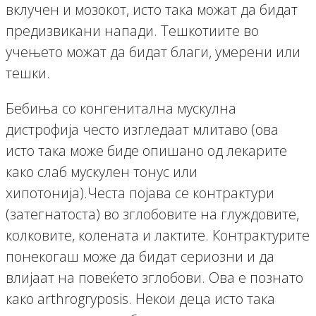
вклучен и мозокот, исто така можат да бидат
предизвикани напади. Тешкотиите во
учењето можат да бидат благи, умерени или
тешки.
Бебиња со конгенитална мускулна
дистрофија често изгледаат млитаво (ова
исто така може биде опишано од лекарите
како слаб мускулен тонус или
хипотонија).Честа појава се контрактури
(затегнатоста) во зглобовите на глуждовите,
колковите, колената и лактите. Контрактурите
понекогаш може да бидат сериозни и да
влијаат на повеќето зглобови. Ова е познато
како arthrogryposis. Некои деца исто така