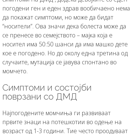
погодени ген и еден здрав вообичаено нема
да покажат симптоми, но може да бидат
“носители”. Ова значи дека болеста може да
се пренесе во семејството – мајка која е
носител има 50:50 шанси да има машко дете
кое е погодено. Но до околу една третина од
случаите, мутација се јавува спонтано во
момчето.
Симптоми и состојби
поврзани со ДМД
Најпогодените момчиња ги развиваат
првите знаци на потешкотии во одење на
возраст од 1-3 години. Тие често проодуваат