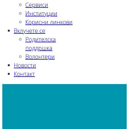
Сервиси
Институции
Корисни линкови
Вклучете се
Родителска
поддршка
Волонтери
Новости
Контакт
Невромускуларни заболувања
Почетна
Информации
Дијагнози и состојби
Невромускуларни заболувања