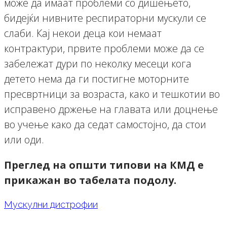
може да имаат проблеми со дишењето,
бидејќи нивните респираторни мускули се
слаби. Кај некои деца кои немаат
контрактури, првите проблеми може да се
забележат дури по неколку месеци кога
детето нема да ги постигне моторните
пресвртници за возраста, како и тешкотии во
исправено држење на главата или доцнење
во учење како да седат самостојно, да стои
или оди.
Преглед на општи типови на КМД е
прикажан во табелата подолу.
Мускулни дистрофии