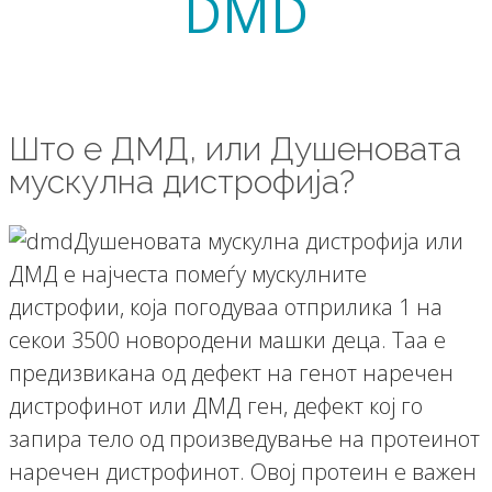
DMD
Што е ДМД, или Душеновата
мускулна дистрофија?
Душеновата мускулна дистрофија или
ДМД е најчеста помеѓу мускулните
дистрофии, која погодуваа отприлика 1 на
секои 3500 новородени машки деца. Таа е
предизвикана од дефект на генот наречен
дистрофинот или ДМД ген, дефект кој го
запира тело од произведување на протеинот
наречен дистрофинот. Овој протеин е важен