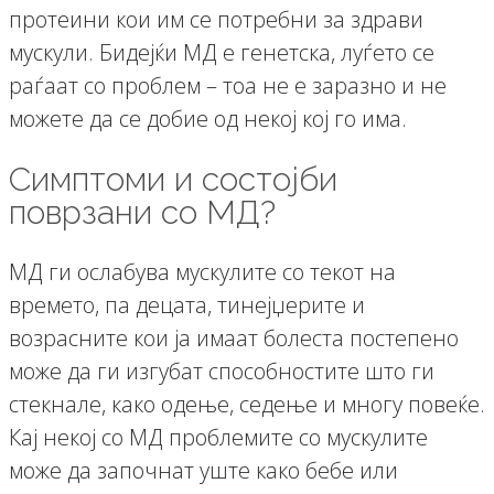
протеини кои им се потребни за здрави
мускули. Бидејќи МД е генетска, луѓето се
раѓаат со проблем – тоа не е заразно и не
можете да се добие од некој кој го има.
Симптоми и состојби
поврзани со МД?
МД ги ослабува мускулите со текот на
времето, па децата, тинејџерите и
возрасните кои ја имаат болеста постепено
може да ги изгубат способностите што ги
стекнале, како одење, седење и многу повеќе.
Кај некој со МД проблемите со мускулите
може да започнат уште како бебе или