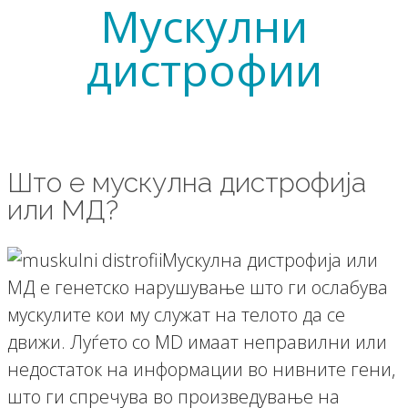
Мускулни
дистрофии
Што е мускулна дистрофија
или МД?
Мускулна дистрофија или
МД е генетско нарушување што ги ослабува
мускулите кои му служат на телото да се
движи. Луѓето со MD имаат неправилни или
недостаток на информации во нивните гени,
што ги спречува во произведување на