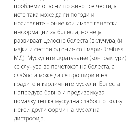
проблеми опасни по живот се чести, а
исто така може да ги погоди и
носителите – оние кои имаат генетски
информации за болеста, но не ја
развиваат целосно болеста (вклучувајќи
мајки и сестри од оние со Емери-Dreifuss
МД). Мускулите скратување (контрактури)
се случува во почетокот на болеста, а
слабоста може да се прошири и на
градите и карличните мускули. Болеста
напредува бавно и предизвикува
помалку тешка мускулна слабост отколку
некои други форми на мускулна
дистрофија.