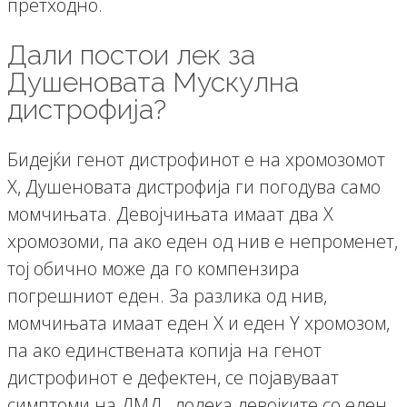
претходно.
Дали постои лек за
Душеновата Mускулна
дистрофија?
Бидејќи генот дистрофинот е на хромозомот
Х, Душеновата дистрофија ги погодува само
момчињата. Девојчињата имаат два Х
хромозоми, па ако еден од нив е непроменет,
тој обично може да го компензира
погрешниот еден. За разлика од нив,
момчињата имаат еден Х и еден Y хромозом,
па ако единствената копија на генот
дистрофинот е дефектен, се појавуваат
симптоми на ДМД , додека девојките со еден