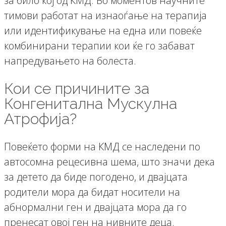
за било кој од КМД. Во моментов научните
тимови работат на изнаоѓање на терапија
или идентификување на една или повеќе
комбинирани терапии кои ќе го забават
напредувањето на болеста.
Кои се причините за
Конгенитална Мускулна
Атрофија?
Повеќето форми на КМД се наследени по
автосомна рецесивна шема, што значи дека
за детето да биде погодено, и двајцата
родители мора да бидат носители на
абнормални ген и двајцата мора да го
пренесат овој ген на нивните деца.