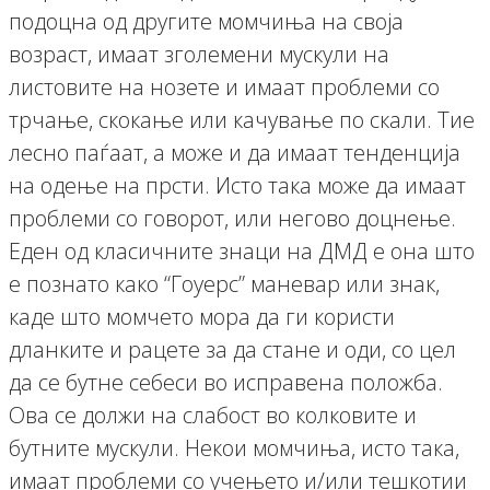
подоцна од другите момчиња на своја
возраст, имаат зголемени мускули на
листовите на нозете и имаат проблеми со
трчање, скокање или качување по скали. Тие
лесно паѓаат, а може и да имаат тенденција
на одење на прсти. Исто така може да имаат
проблеми со говорот, или негово доцнење.
Еден од класичните знаци на ДМД е она што
е познато како “Гоуерс” маневар или знак,
каде што момчето мора да ги користи
дланките и рацете за да стане и оди, со цел
да се бутне себеси во исправена положба.
Ова се должи на слабост во колковите и
бутните мускули. Некои момчиња, исто така,
имаат проблеми со учењето и/или тешкотии