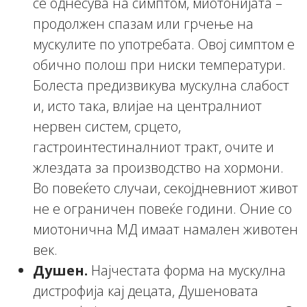
се однесува на симптом, миотонијата –
продолжен спазам или грчење на
мускулите по употребата. Овој симптом е
обично полош при ниски температури.
Болеста предизвикува мускулна слабост
и, исто така, влијае на централниот
нервен систем, срцето,
гастроинтестиналниот тракт, очите и
жлездата за производство на хормони.
Во повеќето случаи, секојдневниот живот
не е ограничен повеќе години. Оние со
миотонична МД имаат намален животен
век.
Душен.
Најчестата форма на мускулна
дистрофија кај децата, Душеновата