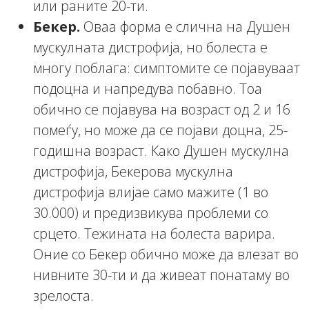
или раните 20-ти.
Бекер.
Оваа форма е слична на Душен
мускулната дистрофија, но болеста е
многу поблага: симптомите се појавуваат
подоцна и напредува побавно. Тоа
обично се појавува на возраст од 2 и 16
помеѓу, но може да се појави доцна, 25-
годишна возраст. Како Душен мускулна
дистрофија, Бекерова мускулна
дистрофија влијае само мажите (1 во
30.000) и предизвикува проблеми со
срцето. Тежината на болеста варира.
Оние со Бекер обично може да влезат во
нивните 30-ти и да живеат понатаму во
зрелоста.