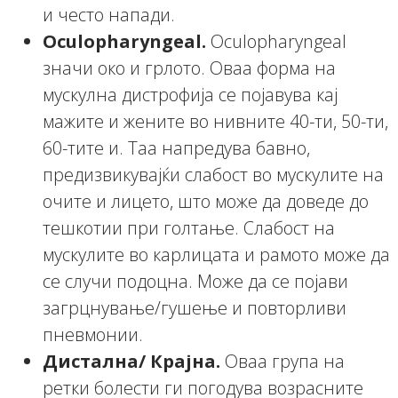
и често напади.
Oculopharyngeal.
Oculopharyngeal
значи око и грлото. Оваа форма на
мускулна дистрофија се појавува кај
мажите и жените во нивните 40-ти, 50-ти,
60-тите и. Таа напредува бавно,
предизвикувајќи слабост во мускулите на
очите и лицето, што може да доведе до
тешкотии при голтање. Слабост на
мускулите во карлицата и рамото може да
се случи подоцна. Може да се појави
загрцнување/гушење и повторливи
пневмонии.
Дистална/ Крајна.
Оваа група на
ретки болести ги погодува возрасните