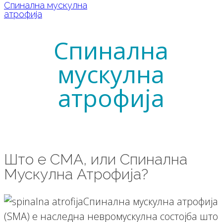
Спинална мускулна
атрофија
Спинална
мускулна
атрофија
Што е СМА, или Спинална
Мускулна Атрофија?
Спинална мускулна атрофија
(SMA) е наследна невромускулна состојба што