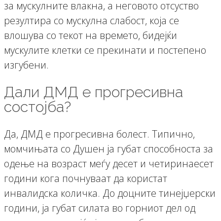
за мускулните влакна, а неговото отсуство
резултира со мускулна слабост, која се
влошува со текот на времето, бидејќи
мускулите клетки се прекинати и постепено
изгубени.
Дали ДМД е прогресивна
состојба?
Да, ДМД е прогресивна болест. Типично,
момчињата со Душен ја губат способноста за
одење на возраст меѓу десет и четиринаесет
години кога почнуваат да користат
инвалидска количка. До доцните тинејџерски
години, ја губат силата во горниот дел од