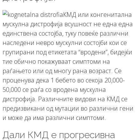
КМД или конгенитална
мускулна дистрофија всушност не една една
единствена состојба, туку повеќе различни
наследени невро мускулни состојби кои се
групирани под етикетата “вродени”, бидејќи
тие обично покажуваат симптоми на
раѓањето или од многу рана возраст. Се
проценува дека 1 бебето во секоја 20,000-
50,000 се раѓа со вродена мускулна
дистрофија. Различните видови на КМД се
предизвикани од мутации во различни гени
и може да има различни симптоми.
Дали КМД е прогресивна