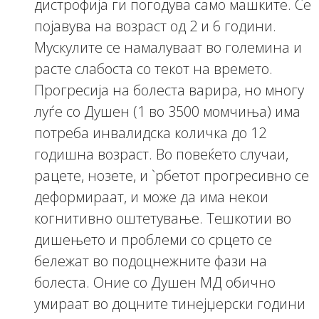
дистрофија ги погодува само машките. Се
појавува на возраст од 2 и 6 години.
Мускулите се намалуваат во големина и
расте слабоста со текот на времето.
Прогресија на болеста варира, но многу
луѓе со Душен (1 во 3500 момчиња) има
потреба инвалидска количка до 12
годишна возраст. Во повеќето случаи,
рацете, нозете, и `рбетот прогресивно се
деформираат, и може да има некои
когнитивно оштетување. Тешкотии во
дишењето и проблеми со срцето се
бележат во подоцнежните фази на
болеста. Оние со Душен МД обично
умираат во доцните тинејџерски години