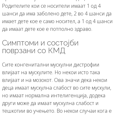
Родителите кои се носители имаат 1 од 4
шанси да има заболено дете, 2 во 4 шанси да
имает дете кое е само носител, а 1 од 4 шанси
да имаат дете кое е потполно здраво.
Симптоми и состојби
поврзани со КМД
Сите конгенитални мускулни дистрофии
влијаат на мускулите. Но некои исто така
влијаат и на мозокот. Ова значи дека некои
деца имаат мускулна слабост во сите мускули,
но имаат нормална интелигенција, додека
други може да имаат мускулна слабост и
тешкотии во учењето. Во некои случаи кога е