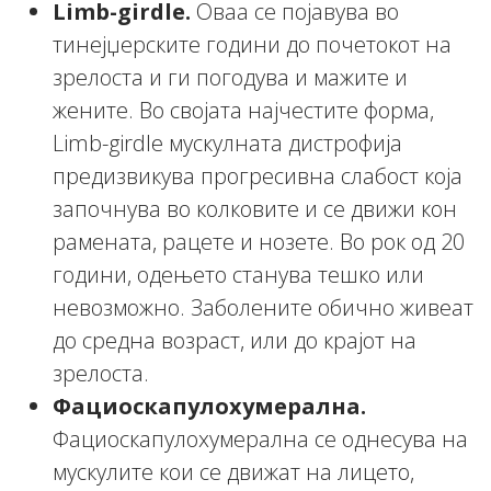
Limb-girdle.
Оваа се појавува во
тинејџерските години до почетокот на
зрелоста и ги погодува и мажите и
жените. Во својата најчестите форма,
Limb-girdle мускулната дистрофија
предизвикува прогресивна слабост која
започнува во колковите и се движи кон
рамената, рацете и нозете. Во рок од 20
години, одењето станува тешко или
невозможно. Заболените обично живеат
до средна возраст, или до крајот на
зрелоста.
Фациоскапулохумерална.
Фациоскапулохумерална се однесува на
мускулите кои се движат на лицето,