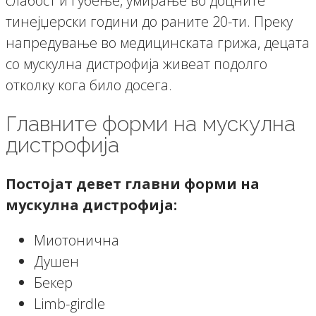
слабост и губење, умирање во доцните
тинејџерски години до раните 20-ти. Преку
напредување во медицинската грижа, децата
со мускулна дистрофија живеат подолго
отколку кога било досега.
Главните форми на мускулна
дистрофија
Постојат девет главни форми на
мускулна дистрофија:
Миотонична
Душен
Бекер
Limb-girdle