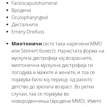
Facioscapulohumeral
Вродени
Oculopharyngeal
Дисталните
Emery-Dreifuss
Миотоничн
(исто така наречени MMD
или Steinert болест). Најчестата форма на
мускулна дистрофија кај возрасните,
миотонична мускулна дистрофија ги
погодува и мажите и жените, и тоа се
појавува било кој период- од раното
детство до зрелата возраст. Во ретки
случаи, таа се појавува во
новороденчиња (вродени MMD). Името