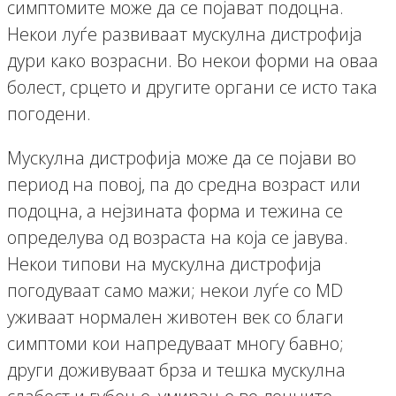
симптомите може да се појават подоцна.
Некои луѓе развиваат мускулна дистрофија
дури како возрасни. Во некои форми на оваа
болест, срцето и другите органи се исто така
погодени.
Мускулна дистрофија може да се појави во
период на повој, па до средна возраст или
подоцна, а нејзината форма и тежина се
определува од возраста на која се јавува.
Некои типови на мускулна дистрофија
погодуваат само мажи; некои луѓе со MD
уживаат нормален животен век со благи
симптоми кои напредуваат многу бавно;
други доживуваат брза и тешка мускулна