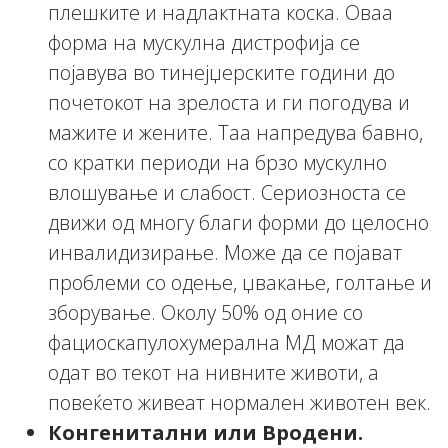
плешките и надлактната коска. Оваа
форма на мускулна дистрофија се
појавува во тинејџерските години до
почетокот на зрелоста и ги погодува и
мажите и жените. Таа напредува бавно,
со кратки периоди на брзо мускулно
влошување и слабост. Сериозноста се
движи од многу благи форми до целосно
инвалидизирање. Може да се појават
проблеми со одење, џвакање, голтање и
зборување. Околу 50% од оние со
фациоскапулохумерална МД можат да
одат во текот на нивните животи, а
повеќето живеат нормален животен век.
Конгенитални или Вродени.