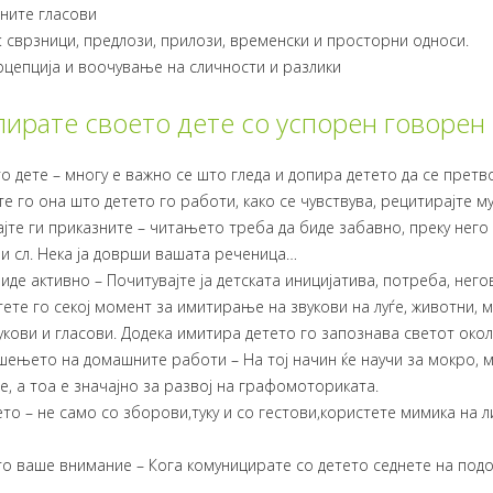
чните гласови
: сврзници, предлози, прилози, временски и просторни односи.
рцепција и воочување на сличности и разлики
лирате своето дете со успорен говорен 
о дете – многу е важно се што гледа и допира детето да се претво
е го она што детето го работи, како се чувствува, рецитирајте м
јте ги приказните – читањето треба да биде забавно, преку него 
, и сл. Нека ја доврши вашата реченица…
биде активно – Почитувајте ја детската иницијатива, потреба, не
ете го секој момент за имитирање на звукови на луѓе, животни, м
кови и гласови. Додека имитира детето го запознава светот окол
шењето на домашните работи – На тој начин ќе научи за мокро, м
, а тоа е значајно за развој на графомоториката.
то – не само со зборови,туку и со гестови,користете мимика на л
то ваше внимание – Кога комуницирате со детето седнете на подот