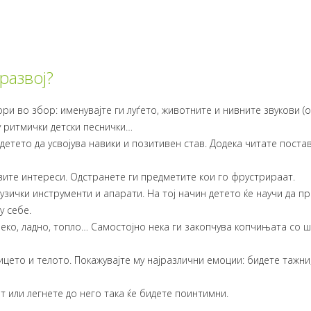
развој?
ри во збор: именувајте ги луѓето, животните и нивните звукови (
у ритмички детски песнички…
детето да усвојува навики и позитивен став. Додека читате постав
говите интереси. Одстранете ги предметите кои го фрустрираат.
узички инструменти и апарати. На тој начин детето ќе научи да п
у себе.
еко, ладно, топло… Самостојно нека ги закопчува копчињата со ш
ицето и телото. Покажувајте му најразлични емоции: бидете тажни
 или легнете до него така ќе бидете поинтимни.