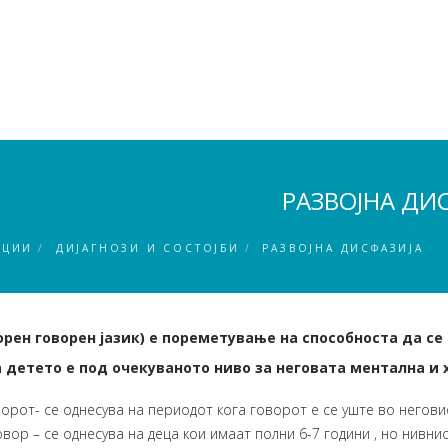
РАЗВОЈНА ДИ
АЦИИ
ДИЈАГНОЗИ И СОСТОЈБИ
РАЗВОЈНА ДИСФАЗИЈА
орен говорен јазик) е пореметување на способноста да се
 детето е под очекуваното ниво за неговата ментална и
орот- се однесува на периодот кога говорот е се уште во неговио
вор – се однесува на деца кои имаат полни 6-7 години , но нивн