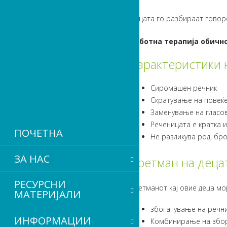
Децата го разбираат говоро
Работна терапија обично
Карактеристики н
Сиромашен речник
Скратување на повеќе
Заменување на гласов
Реченицата е кратка и
ПОЧЕТНА
Не разликува род, бро
ЗА НАС
Третман на децат
РЕСУРСНИ
Третманот кај овие деца мо
МАТЕРИЈАЛИ
збогатување на речн
ИНФОРМАЦИИ
Комбинирање на збор