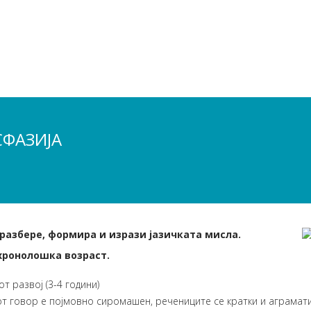
СФАЗИЈА
 разбере, формира и изрази јазичката мисла.
 хронолошка возраст.
т развој (3-4 години)
иот говор е појмовно сиромашен, речениците се кратки и аграмат