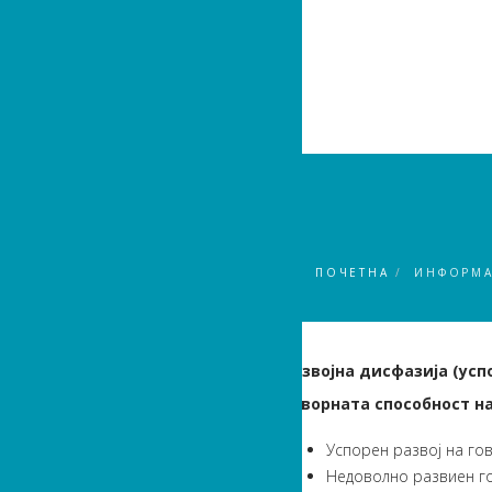
ПОЧЕТНА
ИНФОРМ
Развојна дисфазија (усп
Говорната способност на
Успорен развој на гов
Недоволно развиен го