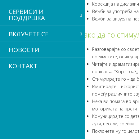
Корекција на дислали
СЕРВИСИ
И
Вежби за употреба на
ПОДДРШКА
Вежби за визуелна пе
Како да го стиму
ВКЛУЧЕТЕ СЕ
НОВОСТИ
Разговарајте со своет
предметите, опишувајт
Читајте и драматизира
КОНТАКТ
прашања: ”Кој е тоа?,
Стимулирајте го – да 
Имитирајте – искорист
помеѓу различните зву
Нека ви помага во вр
моториката на прстите
Комуницирајте со дете
лути, весели, среќни…
Поклонете му го цело