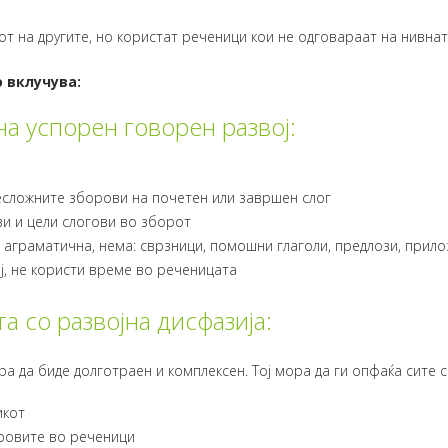
т на другите, но користат реченици кои не одговараат на нивна
 вклучува:
а успорен говорен развој:
сложните зборови на почетен или завршен слог
и и цели слогови во зборот
 аграматична, нема: сврзници, помошни глаголи, предлози, прило
ј, не користи време во реченицата
а со развојна дисфазија:
ра да биде долготраен и комплексен. Тој мора да ги опфаќа сите 
икот
овите во реченици