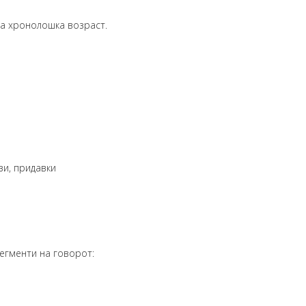
та хронолошка возраст.
зи, придавки
сегменти на говорот: