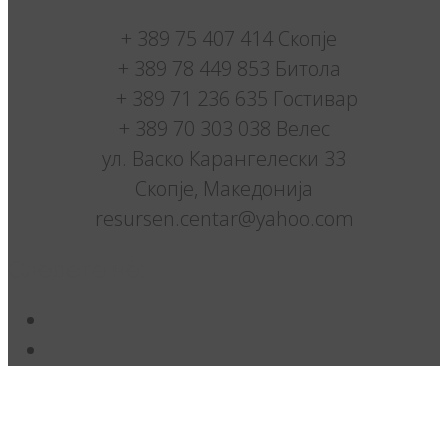
+ 389 75 407 414 Скопје
+ 389 78 449 853 Битола
+ 389 71 236 635 Гостивар
+ 389 70 303 038 Велес
ул. Васко Карангелески 33
Скопје, Македонија
resursen.centar@yahoo.com
Следете нè: