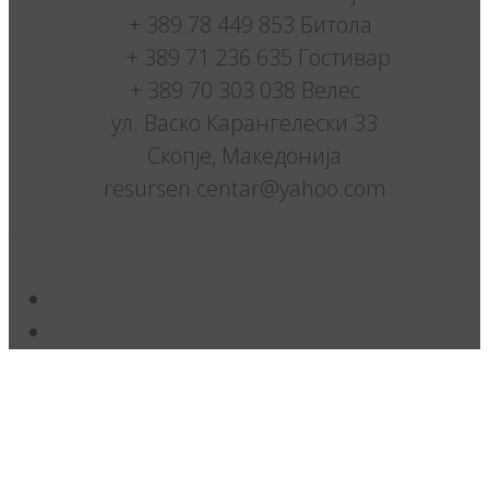
+ 389 78 449 853 Битола
+ 389 71 236 635 Гостивар
+ 389 70 303 038 Велес
ул. Васко Карангелески 33
Скопје, Македонија
resursen.centar@yahoo.com
Следете нè: