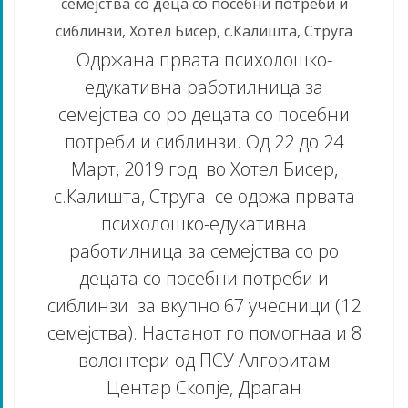
семејства со деца со посебни потреби и
сиблинзи, Хотел Бисер, с.Калишта, Струга
Одржана првата психолошко-
едукативна работилница за
семејства со ро децата со посебни
потреби и сиблинзи. Од 22 до 24
Март, 2019 год. во Хотел Бисер,
с.Калишта, Струга се одржа првата
психолошко-едукативна
работилница за семејства со ро
децата со посебни потреби и
сиблинзи за вкупно 67 учесници (12
семејства). Настанот го помогнаа и 8
волонтери од ПСУ Алгоритам
Центар Скопје, Драган