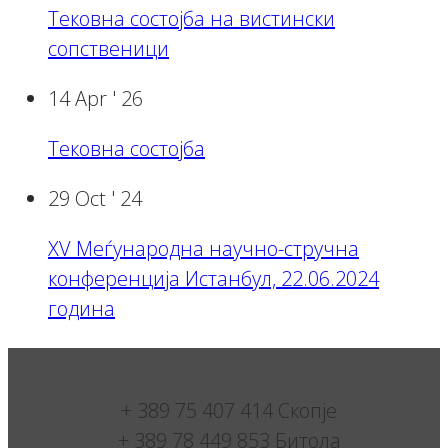
Тековна состојба на вистински
сопственици
14 Apr '
26
Тековна состојба
29 Oct '
24
XV Меѓународна научно-стручна
конференција Истанбул, 22.06.2024
година
Контакт:
+ 389 75 407 414 Скопје
+ 389 78 449 853 Битола