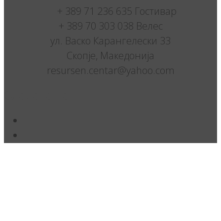
+ 389 71 236 635 Гостивар
+ 389 70 303 038 Велес
ул. Васко Карангелески 33
Скопје, Македонија
resursen.centar@yahoo.com
Следете нè: