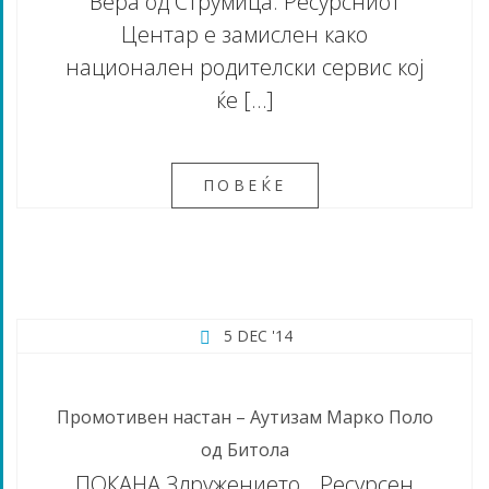
Вера од Струмица. Ресурсниот
Центар е замислен како
национален родителски сервис кој
ќе […]
ПОВЕЌЕ
5 DEC '14
Промотивен настан – Аутизам Марко Поло
од Битола
ПОКАНА Здружението „ Ресурсен