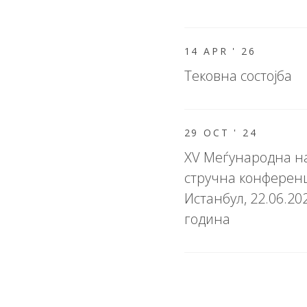
14 APR '
26
Тековна состојба
29 OCT '
24
XV Меѓународна н
стручна конферен
Истанбул, 22.06.20
година