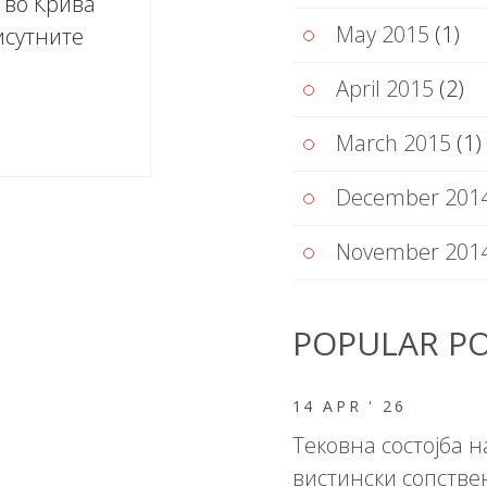
 во Крива
May 2015
(1)
исутните
April 2015
(2)
March 2015
(1)
December 201
November 201
POPULAR P
14 APR '
26
Тековна состојба н
вистински сопств