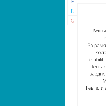
Вештин
Во рамки
soci
disabili
Центар
заедно
М
Гевгелиј