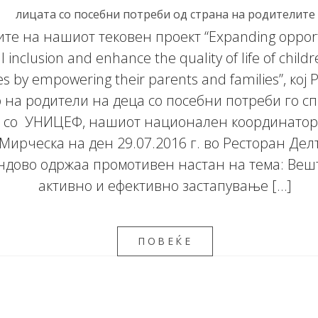
лицата со посебни потреби од страна на родителите
те на нашиот тековен проект “Expanding opportu
al inclusion and enhance the quality of life of child
ties by empowering their parents and families”, кој
 на родители на деца со посебни потреби го с
о со УНИЦЕФ, нашиот национален координато
Мирческа на ден 29.07.2016 г. во Ресторан Делт
ндово одржаа промотивен настан на тема: Веш
активно и ефективно застапување […]
ПОВЕЌЕ