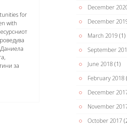
December 202
nities for
December 201
ren with
 Ресурсниот
March 2019
(1)
проведува
рДаниела
September 20
а,
June 2018
(1)
тини за
February 2018
(
December 201
November 201
October 2017
(