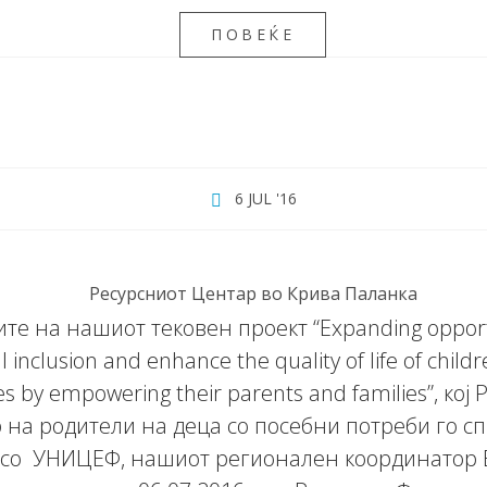
ПОВЕЌЕ
6 JUL '16
Ресурсниот Центар во Крива Паланка
те на нашиот тековен проект “Expanding opportu
al inclusion and enhance the quality of life of child
ties by empowering their parents and families”, кој
 на родители на деца со посебни потреби го с
 со УНИЦЕФ, нашиот регионален координатор