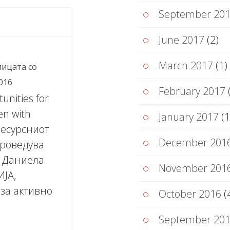
September 20
June 2017
(2)
March 2017
(1)
лицата со
016
February 2017
(
nities for
ren with
January 2017
(1
 Ресурсниот
December 201
проведува
 Даниела
November 201
ИЈА,
за активно
October 2016
(
September 20