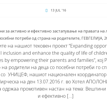
13 JUL '16
и за активно и ефективно застапување на правата на 
посебни потреби од страна на родителите, ГЕВГЕЛИЈА, 2
те на нашиот тековен проект “Expanding opportu
al inclusion and enhance the quality of life of child
ties by empowering their parents and families”, кој
 на родители на деца со посебни потреби го с
 со УНИЦЕФ, нашиот национален координатор
ирческа на ден 13.07.2016 г. во Хотел АПОЛОН
а одржаа промотивен настан на тема: Вештини 
и ефективно […]