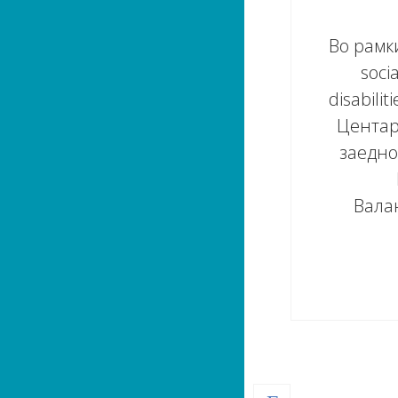
Во рамки
soci
disabili
Центар
заедн
Вала