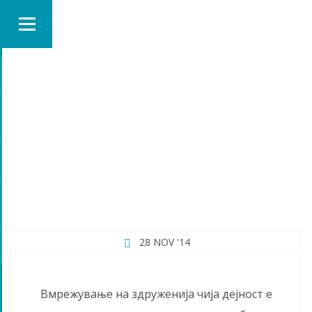
NOVOSTI
28 NOV '14
Вмрежување на здруженија чија дејност е