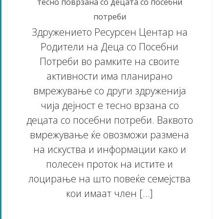
тесно поврзана со децата со посебни
потреби
Здружението Ресурсен Центар на
Родители на Деца со Посебни
Потреби во рамките на своите
активности има планирано
вмрежување со други здруженија
чија дејност е тесно врзана со
децата со посебни потреби. Ваквото
вмрежување ќе овозможи размена
на искуства и информации како и
полесен проток на истите и
лоцирање на што повеќе семејства
кои имаат член […]